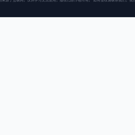
均来源于互联网，仅供学习交流使用，版权归原作者所有。 如有侵权请联系我们，我们